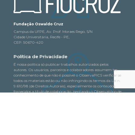
Fundação Oswaldo Cruz
Campus da UFPE, Av. Prof. Moraes Rego, S/N
Cidade Universitária, Recife - PE,
CEP: 50670-420
Política de Privacidade
É nossa política só publicar trabalhos autorizados pelos
autores. Os usuários, parceiros e colaboradores assumem ter
conhecimento de que não é possível o ObservaPICS verificar se
todos os materiais estão ou não infringindo os termos da Lei n.
9.610/98 (de Direitos Autorais), especialmente os conteúdos
fornecidos a título de colaboração, isentando o Observatório de
quaisquer responsabilidades nesse sentido.
Saiba mais
© 2018-2026. Todo o conteúdo deste portal pode
ObservaPICS
ser copiado, distribuído, exibido e reproduzido, desde que seja
citada a fonte.