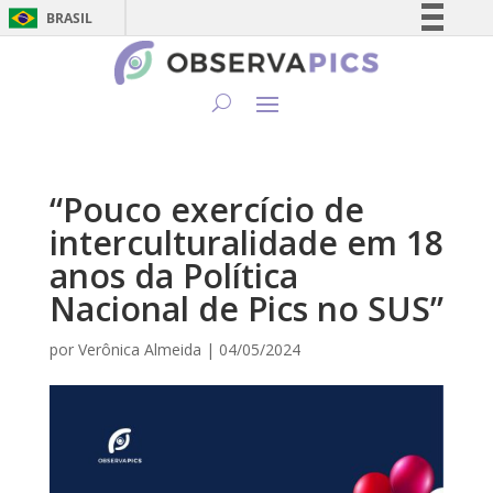
BRASIL
Simplifique!
Comunica BR
Participe
Acesso à informação
Legislação
“Pouco exercício de
Canais
interculturalidade em 18
anos da Política
Nacional de Pics no SUS”
por
Verônica Almeida
|
04/05/2024