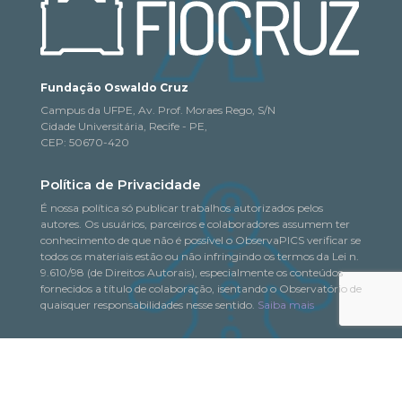
Fundação Oswaldo Cruz
Campus da UFPE, Av. Prof. Moraes Rego, S/N
Cidade Universitária, Recife - PE,
CEP: 50670-420
Política de Privacidade
É nossa política só publicar trabalhos autorizados pelos
autores. Os usuários, parceiros e colaboradores assumem ter
conhecimento de que não é possível o ObservaPICS verificar se
todos os materiais estão ou não infringindo os termos da Lei n.
9.610/98 (de Direitos Autorais), especialmente os conteúdos
fornecidos a título de colaboração, isentando o Observatório de
quaisquer responsabilidades nesse sentido.
Saiba mais
© 2018-2026. Todo o conteúdo deste portal pode
ObservaPICS
ser copiado, distribuído, exibido e reproduzido, desde que seja