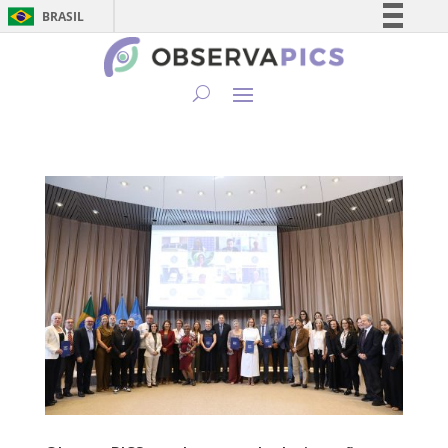
BRASIL
Simplifique!
Comunica BR
Participe
Acesso à informação
Legislação
Canais