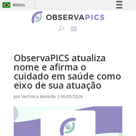
BRASIL
Simplifique!
Comunica BR
Participe
Acesso à informação
Legislação
ObservaPICS atualiza
Canais
nome e afirma o
cuidado em saúde como
eixo de sua atuação
por
Verônica Almeida
|
06/05/2026