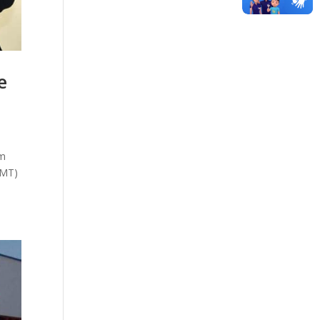
e
em
(MT)