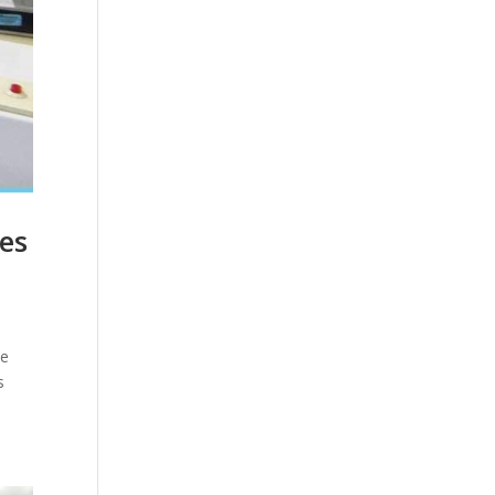
ses
 e
s