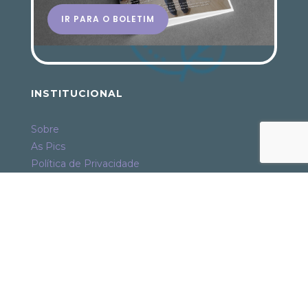
IR PARA O BOLETIM
INSTITUCIONAL
Sobre
As Pics
Política de Privacidade
Termo de Uso
PRODUTOS
Boletim Evidências
PodPics
Especiais
Todos os Produtos