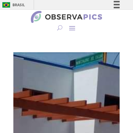
BRASIL
Simplifique!
Comunica BR
Participe
Acesso à informação
Legislação
Canais