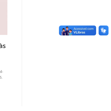
às
id-
S.