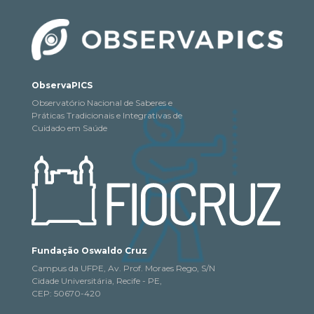
ObservaPICS
Observatório Nacional de Saberes e
Práticas Tradicionais e Integrativas de
Cuidado em Saúde
Fundação Oswaldo Cruz
Campus da UFPE, Av. Prof. Moraes Rego, S/N
Cidade Universitária, Recife - PE,
CEP: 50670-420