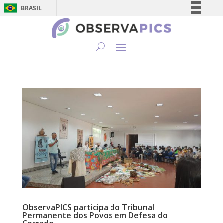
BRASIL
Simplifique!
Comunica BR
Participe
Acesso à informação
Legislação
Canais
ObservaPICS participa do Tribunal
Permanente dos Povos em Defesa do