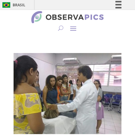
BRASIL
Simplifique!
Comunica BR
Participe
Acesso à informação
Legislação
Canais