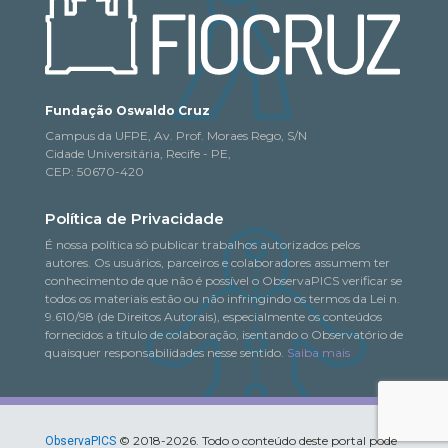
Fundação Oswaldo Cruz
Campus da UFPE, Av. Prof. Moraes Rego, S/N
Cidade Universitária, Recife - PE,
CEP: 50670-420
Política de Privacidade
É nossa política só publicar trabalhos autorizados pelos
autores. Os usuários, parceiros e colaboradores assumem ter
conhecimento de que não é possível o ObservaPICS verificar se
todos os materiais estão ou não infringindo os termos da Lei n.
9.610/98 (de Direitos Autorais), especialmente os conteúdos
fornecidos a título de colaboração, isentando o Observatório de
quaisquer responsabilidades nesse sentido.
Saiba mais
© 2018-2026. Todo o conteúdo deste portal pode
ObservaPICS