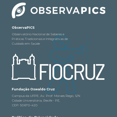
ObservaPICS
Observatório Nacional de Saberes e
Práticas Tradicionais e Integrativas de
Cuidado em Saúde
Fundação Oswaldo Cruz
Campus da UFPE, Av. Prof. Moraes Rego, S/N
Cidade Universitária, Recife - PE,
CEP: 50670-420