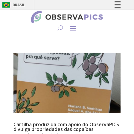
BRASIL
Simplifique!
Comunica BR
Participe
Acesso à informação
Legislação
Canais
Cartilha produzida com apoio do ObservaPICS
divulga propriedades das copaíbas