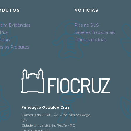
ODUTOS
NOTÍCIAS
tim Evidências
Pics no SUS
Pics
Saberes Tradicionais
ciais
Últimas notícias
os os Produtos
Fundação Oswaldo Cruz
Campus da UFPE, Av. Prof. Moraes Rego,
S/N
Cidade Universitária, Recife - PE,
CEP: 50670-420