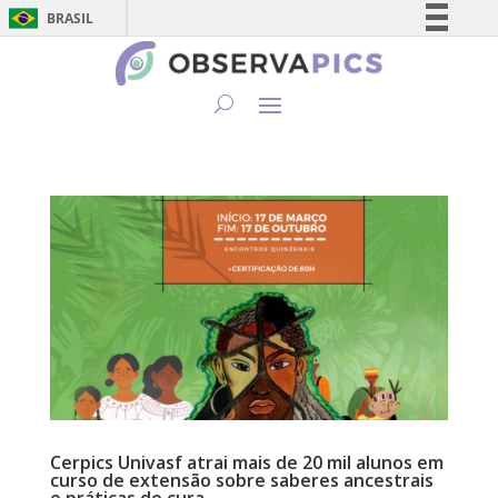
BRASIL
Simplifique!
Comunica BR
Participe
Acesso à informação
Legislação
Canais
Cerpics Univasf atrai mais de 20 mil alunos em
curso de extensão sobre saberes ancestrais