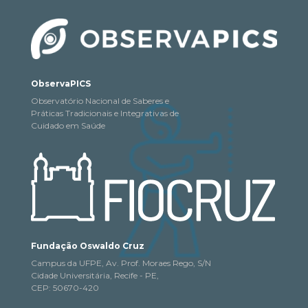
ObservaPICS
Observatório Nacional de Saberes e
Práticas Tradicionais e Integrativas de
Cuidado em Saúde
Fundação Oswaldo Cruz
Campus da UFPE, Av. Prof. Moraes Rego, S/N
Cidade Universitária, Recife - PE,
CEP: 50670-420