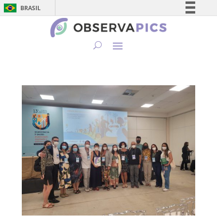
BRASIL
Simplifique!
Comunica BR
Participe
Acesso à informação
Legislação
Canais