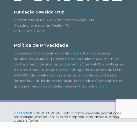
Fundação Oswaldo Cruz
Campus da UFPE, Av. Prof. Moraes Rego, S/N
Cidade Universitária, Recife - PE,
CEP: 50670-420
Política de Privacidade
É nossa política só publicar trabalhos autorizados pelos
autores. Os usuários, parceiros e colaboradores assumem ter
conhecimento de que não é possível o ObservaPICS verificar se
todos os materiais estão ou não infringindo os termos da Lei n.
9.610/98 (de Direitos Autorais), especialmente os conteúdos
fornecidos a título de colaboração, isentando o Observatório de
quaisquer responsabilidades nesse sentido.
Saiba mais
© 2018-2026. Todo o conteúdo deste portal pode
ObservaPICS
ser copiado, distribuído, exibido e reproduzido, desde que seja
citada a fonte.