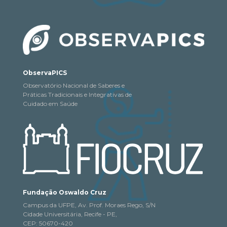
ObservaPICS
Observatório Nacional de Saberes e
Práticas Tradicionais e Integrativas de
Cuidado em Saúde
Fundação Oswaldo Cruz
Campus da UFPE, Av. Prof. Moraes Rego, S/N
Cidade Universitária, Recife - PE,
CEP: 50670-420