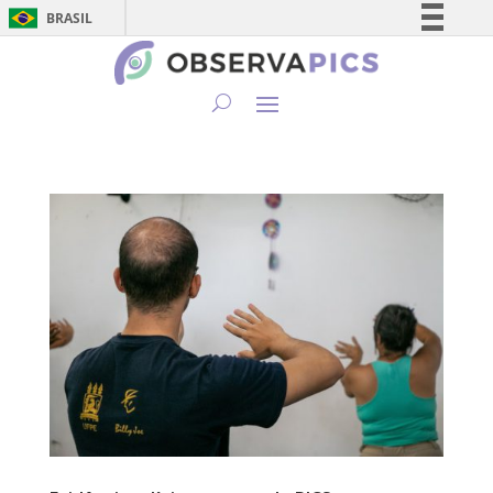
BRASIL
Simplifique!
Comunica BR
Participe
Acesso à informação
Legislação
Canais