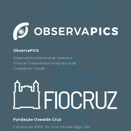
ObservaPICS
Observatório Nacional de Saberes e
Práticas Tradicionais e Integrativas de
Cuidado em Saúde
Fundação Oswaldo Cruz
Campus da UFPE, Av. Prof. Moraes Rego, S/N