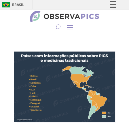
BRASIL
Simplifique!
Comunica BR
Participe
Acesso à informação
Legislação
Canais