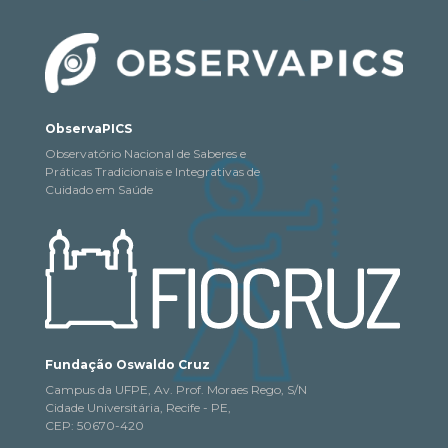
ObservaPICS
Observatório Nacional de Saberes e
Práticas Tradicionais e Integrativas de
Cuidado em Saúde
Fundação Oswaldo Cruz
Campus da UFPE, Av. Prof. Moraes Rego, S/N
Cidade Universitária, Recife - PE,
CEP: 50670-420