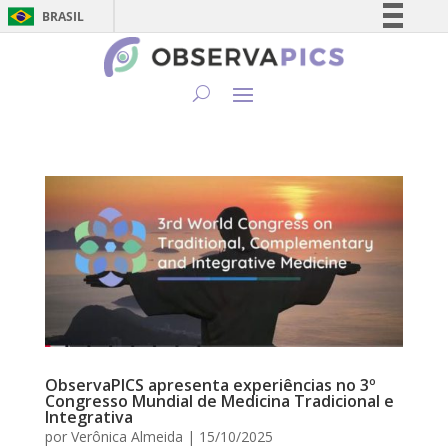
BRASIL
Simplifique!
Comunica BR
Participe
Acesso à informação
Legislação
Canais
ObservaPICS apresenta experiências no 3º
Congresso Mundial de Medicina Tradicional e
Integrativa
por
Verônica Almeida
|
15/10/2025