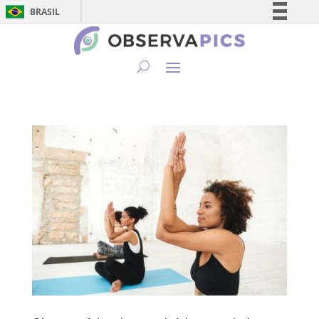
BRASIL
Simplifique!
Comunica BR
Participe
Acesso à informação
Legislação
Canais