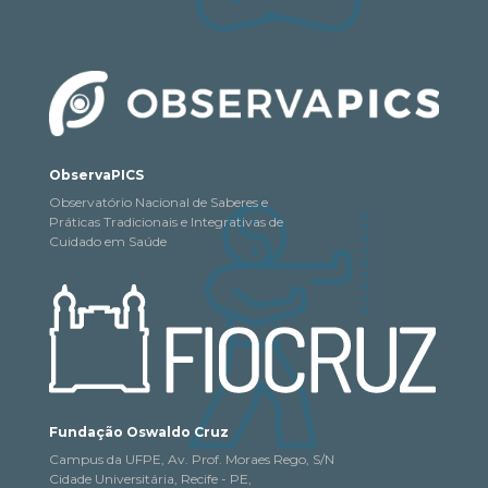
ObservaPICS
Observatório Nacional de Saberes e
Práticas Tradicionais e Integrativas de
Cuidado em Saúde
Fundação Oswaldo Cruz
Campus da UFPE, Av. Prof. Moraes Rego, S/N
Cidade Universitária, Recife - PE,