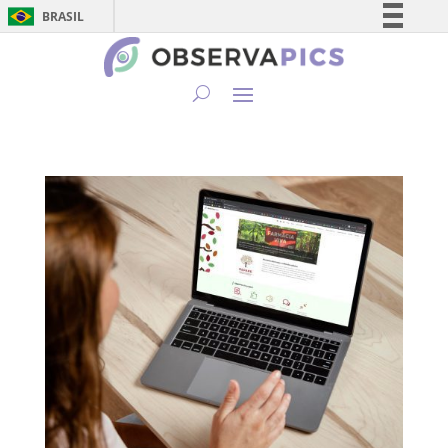
BRASIL
Simplifique!
Comunica BR
Participe
Acesso à informação
Legislação
Canais