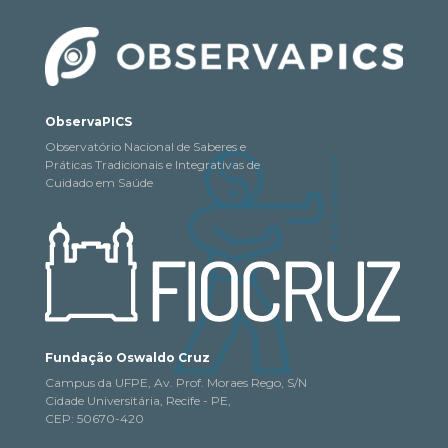
ObservaPICS
Observatório Nacional de Saberes e
Práticas Tradicionais e Integrativas de
Cuidado em Saúde
Fundação Oswaldo Cruz
Campus da UFPE, Av. Prof. Moraes Rego, S/N
Cidade Universitária, Recife - PE,
CEP: 50670-420