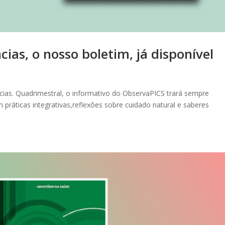
cias, o nosso boletim, já disponível
ncias. Quadrimestral, o informativo do ObservaPICS trará sempre
 práticas integrativas,reflexões sobre cuidado natural e saberes