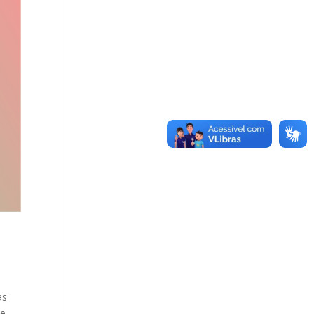
as
de