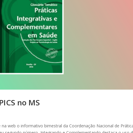
 PICS no MS
de na web o informativo bimestral da Coordenação Nacional de Prátic
seu segundo número, Integrando e Complementando destaca o uso 