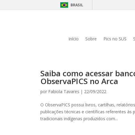
BRASIL
Início
Sobre
Pics no SUS
Saiba como acessar banco
ObservaPICS no Arca
por
Fabiola Tavares
|
22/09/2022
O ObservaPICS possui livros, cartilhas, relatór
publicações técnicas e científicas referentes à
tradicionais indígenas produzidos com...