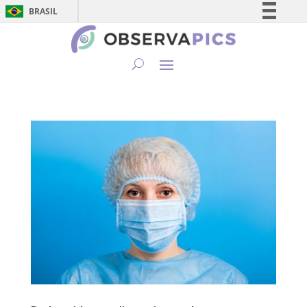
BRASIL
Simplifique!
Comunica BR
Participe
Acesso à informação
Legislação
Canais