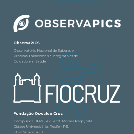
ObservaPICS
Observatório Nacional de Saberes e
Práticas Tradicionais e Integrativas de
Cuidado em Saúde
Fundação Oswaldo Cruz
Campus da UFPE, Av. Prof. Moraes Rego, S/N
Cidade Universitária, Recife - PE,
CEP: 50670-420