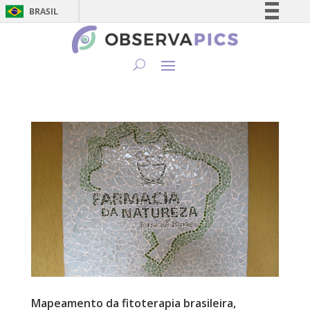
BRASIL
Simplifique!
Comunica BR
Participe
Acesso à informação
Legislação
Canais
Mapeamento da fitoterapia brasileira,