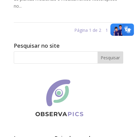
no...
Página 1 de 2
1
2
»
Pesquisar no site