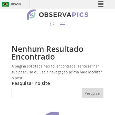
BRASIL
Simplifique!
Comunica BR
Participe
Acesso à informação
Legislação
Nenhum Resultado
Canais
Encontrado
A página solicitada não foi encontrada. Tente refinar
sua pesquisa ou use a navegação acima para localizar
o post.
Pesquisar no site