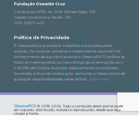
Fundação Oswaldo Cruz
Campus da UFPE, Av. Prof. Moraes Rego, S/N
Cidade Universitária, Recife - PE,
CEP: 50670-420
Política de Privacidade
É nossa política só publicar trabalhos autorizados pelos
autores. Os usuários, parceiros e colaboradores assumem ter
conhecimento de que não é possível o ObservaPICS verificar se
todos os materiais estão ou não infringindo os termos da Lei n.
9.610/98 (de Direitos Autorais), especialmente os conteúdos
fornecidos a título de colaboração, isentando o Observatório de
quaisquer responsabilidades nesse sentido.
Saiba mais
© 2018-2026. Todo o conteúdo deste portal pode
ObservaPICS
ser copiado, distribuído, exibido e reproduzido, desde que seja
citada a fonte.