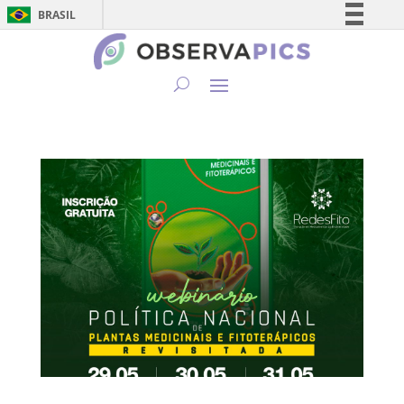
BRASIL
Simplifique!
Comunica BR
Participe
Acesso à informação
Legislação
Canais