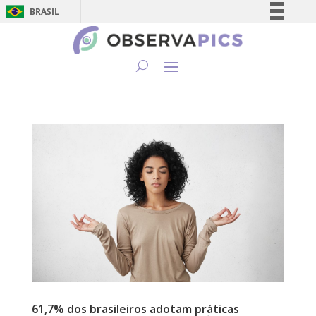
BRASIL
Simplifique!
Comunica BR
Participe
Acesso à informação
Legislação
Canais
61,7% dos brasileiros adotam práticas