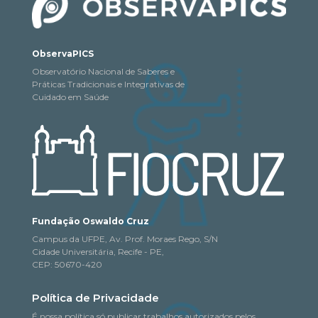
ObservaPICS
Observatório Nacional de Saberes e
Práticas Tradicionais e Integrativas de
Cuidado em Saúde
Fundação Oswaldo Cruz
Campus da UFPE, Av. Prof. Moraes Rego, S/N
Cidade Universitária, Recife - PE,
CEP: 50670-420
Política de Privacidade
É nossa política só publicar trabalhos autorizados pelos