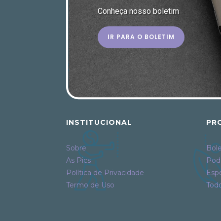
Conheça nosso boletim
IR PARA O BOLETIM
INSTITUCIONAL
PR
Sobre
Bole
As Pics
Pod
Política de Privacidade
Espe
Termo de Uso
Tod