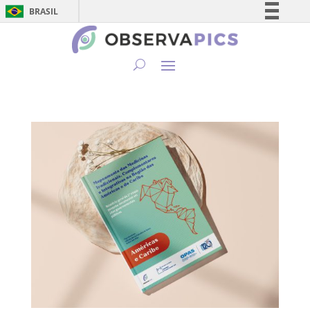
BRASIL
Simplifique!
Comunica BR
Participe
Acesso à informação
Legislação
Canais