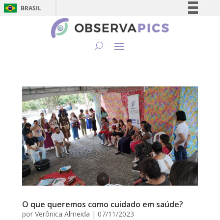
BRASIL
Simplifique!
Comunica BR
Participe
Acesso à informação
Legislação
Canais
O que queremos como cuidado em saúde?
por
Verônica Almeida
|
07/11/2023