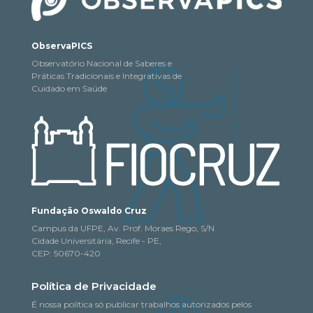
ObservaPICS
Observatório Nacional de Saberes e
Práticas Tradicionais e Integrativas de
Cuidado em Saúde
Fundação Oswaldo Cruz
Campus da UFPE, Av. Prof. Moraes Rego, S/N
Cidade Universitária, Recife - PE,
CEP: 50670-420
Política de Privacidade
É nossa política só publicar trabalhos autorizados pelos