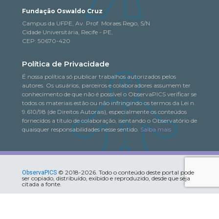
Fundação Oswaldo Cruz
Campus da UFPE, Av. Prof. Moraes Rego, S/N
Cidade Universitária, Recife - PE,
CEP: 50670-420
Política de Privacidade
É nossa política só publicar trabalhos autorizados pelos
autores. Os usuários, parceiros e colaboradores assumem ter
conhecimento de que não é possível o ObservaPICS verificar se
todos os materiais estão ou não infringindo os termos da Lei n.
9.610/98 (de Direitos Autorais), especialmente os conteúdos
fornecidos a título de colaboração, isentando o Observatório de
quaisquer responsabilidades nesse sentido.
Saiba mais
© 2018-2026. Todo o conteúdo deste portal pode
ObservaPICS
ser copiado, distribuído, exibido e reproduzido, desde que seja
citada a fonte.