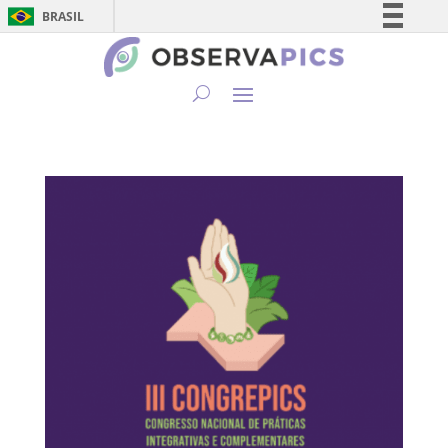
BRASIL
Simplifique!
Comunica BR
Participe
Acesso à informação
Legislação
Canais