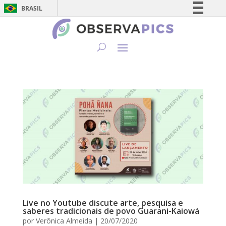
BRASIL
Simplifique!
Comunica BR
Participe
Acesso à informação
Legislação
Canais
Live no Youtube discute arte, pesquisa e
saberes tradicionais de povo Guarani-Kaiowá
por
Verônica Almeida
|
20/07/2020