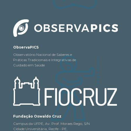
ObservaPICS
Observatório Nacional de Saberes e
Práticas Tradicionais e Integrativas de
Cuidado em Saúde
Fundação Oswaldo Cruz
Campus da UFPE, Av. Prof. Moraes Rego, S/N
Cidade Universitária, Recife - PE,