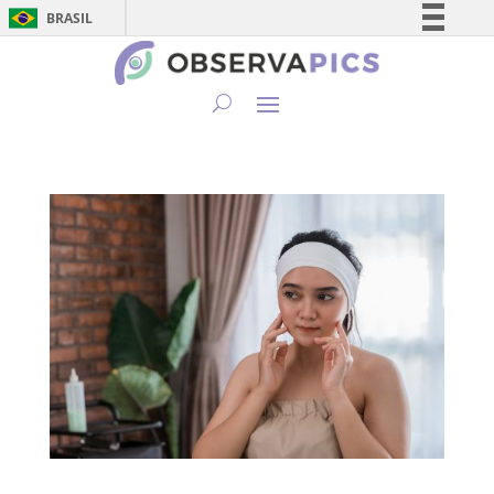
BRASIL
Simplifique!
Comunica BR
Participe
Acesso à informação
Legislação
Canais