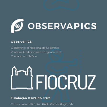
ObservaPICS
Observatório Nacional de Saberes e
Práticas Tradicionais e Integrativas de
Cuidado em Saúde
Fundação Oswaldo Cruz
Campus da UFPE, Av. Prof. Moraes Rego, S/N