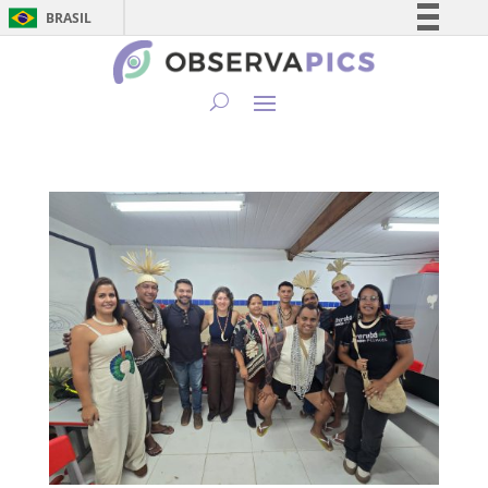
BRASIL
Simplifique!
Comunica BR
Participe
Acesso à informação
Legislação
Canais