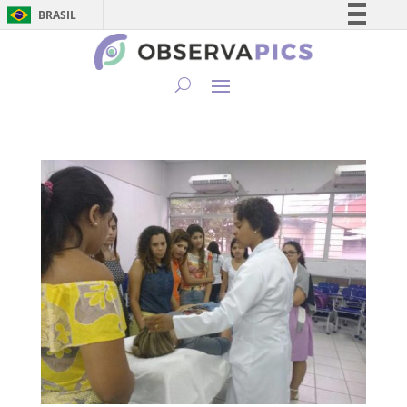
BRASIL
Simplifique!
Comunica BR
Participe
Acesso à informação
Legislação
Canais