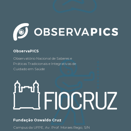
ObservaPICS
Observatório Nacional de Saberes e
Práticas Tradicionais e Integrativas de
Cuidado em Saúde
Fundação Oswaldo Cruz
Campus da UFPE, Av. Prof. Moraes Rego, S/N