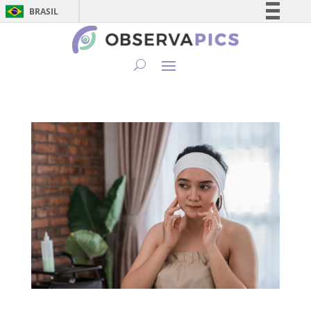
BRASIL
Simplifique!
Comunica BR
Participe
Acesso à informação
Legislação
Canais