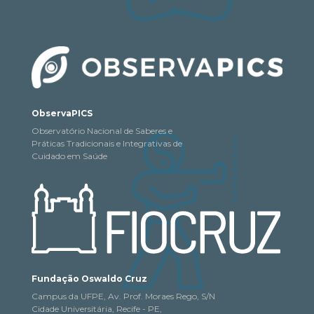
ObservaPICS
Observatório Nacional de Saberes e
Práticas Tradicionais e Integrativas de
Cuidado em Saúde
Fundação Oswaldo Cruz
Campus da UFPE, Av. Prof. Moraes Rego, S/N
Cidade Universitária, Recife - PE,