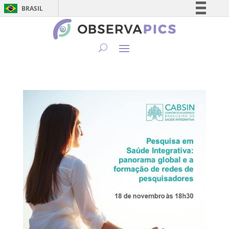
BRASIL
Simplifique!
Comunica BR
Participe
Acesso à informação
Legislação
Canais