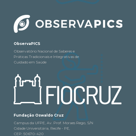
ObservaPICS
Observatório Nacional de Saberes e
Práticas Tradicionais e Integrativas de
Cuidado em Saúde
Fundação Oswaldo Cruz
Campus da UFPE, Av. Prof. Moraes Rego, S/N
Cidade Universitária, Recife - PE,
CEP: 50670-420