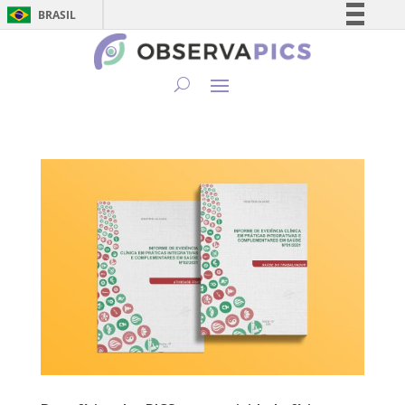
BRASIL
Simplifique!
Comunica BR
Participe
Acesso à informação
Legislação
Canais