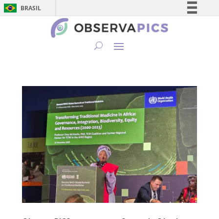
BRASIL
Simplifique!
Comunica BR
Participe
Acesso à informação
Legislação
Canais