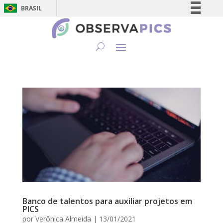
BRASIL
Simplifique!
Comunica BR
Participe
Acesso à informação
Legislação
Canais
Banco de talentos para auxiliar projetos em
PICS
por
Verônica Almeida
|
13/01/2021