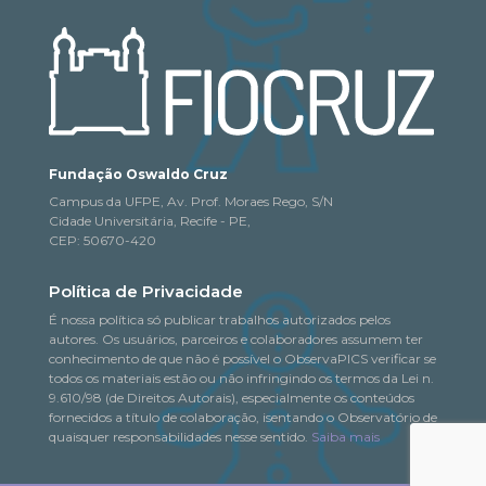
Fundação Oswaldo Cruz
Campus da UFPE, Av. Prof. Moraes Rego, S/N
Cidade Universitária, Recife - PE,
CEP: 50670-420
Política de Privacidade
É nossa política só publicar trabalhos autorizados pelos
autores. Os usuários, parceiros e colaboradores assumem ter
conhecimento de que não é possível o ObservaPICS verificar se
todos os materiais estão ou não infringindo os termos da Lei n.
9.610/98 (de Direitos Autorais), especialmente os conteúdos
fornecidos a título de colaboração, isentando o Observatório de
quaisquer responsabilidades nesse sentido.
Saiba mais