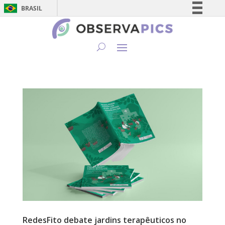
BRASIL
Simplifique!
Comunica BR
Participe
Acesso à informação
Legislação
Canais
RedesFito debate jardins terapêuticos no