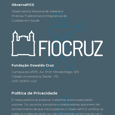
ObservaPICS
Observatório Nacional de Saberes e
Práticas Tradicionais e Integrativas de
Cuidado em Saúde
Fundação Oswaldo Cruz
Campus da UFPE, Av. Prof. Moraes Rego, S/N
Cidade Universitária, Recife - PE,
CEP: 50670-420
Política de Privacidade
É nossa política só publicar trabalhos autorizados pelos
autores. Os usuários, parceiros e colaboradores assumem ter
conhecimento de que não é possível o ObservaPICS verificar se
todos os materiais estão ou não infringindo os termos da Lei n.