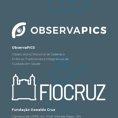
ObservaPICS
Observatório Nacional de Saberes e
Práticas Tradicionais e Integrativas de
Cuidado em Saúde
Fundação Oswaldo Cruz
Campus da UFPE, Av. Prof. Moraes Rego, S/N