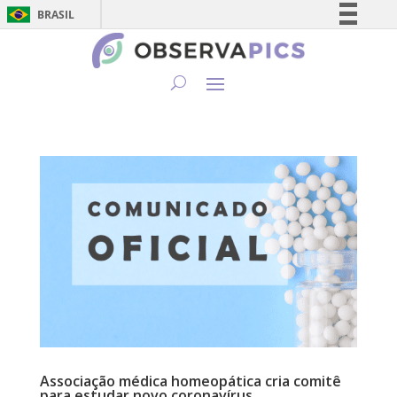
BRASIL
Simplifique!
Comunica BR
Participe
Acesso à informação
Legislação
Canais
Associação médica homeopática cria comitê
para estudar novo coronavírus