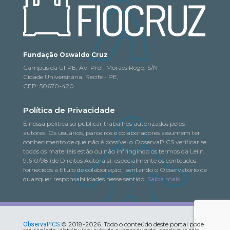
Fundação Oswaldo Cruz
Campus da UFPE, Av. Prof. Moraes Rego, S/N
Cidade Universitária, Recife - PE,
CEP: 50670-420
Política de Privacidade
É nossa política só publicar trabalhos autorizados pelos
autores. Os usuários, parceiros e colaboradores assumem ter
conhecimento de que não é possível o ObservaPICS verificar se
todos os materiais estão ou não infringindo os termos da Lei n.
9.610/98 (de Direitos Autorais), especialmente os conteúdos
fornecidos a título de colaboração, isentando o Observatório de
quaisquer responsabilidades nesse sentido.
Saiba mais
© 2018-2026. Todo o conteúdo deste portal pode
ObservaPICS