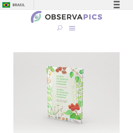
BRASIL
Simplifique!
Comunica BR
Participe
Acesso à informação
Legislação
Canais