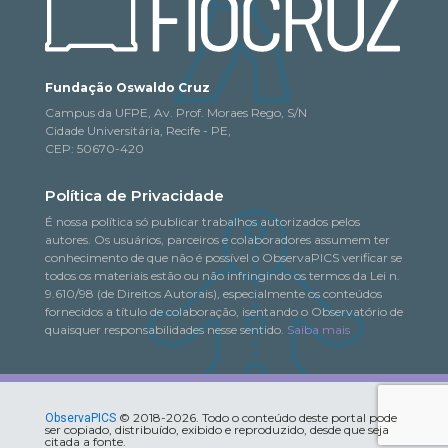
Fundação Oswaldo Cruz
Campus da UFPE, Av. Prof. Moraes Rego, S/N
Cidade Universitária, Recife - PE,
CEP: 50670-420
Política de Privacidade
É nossa política só publicar trabalhos autorizados pelos
autores. Os usuários, parceiros e colaboradores assumem ter
conhecimento de que não é possível o ObservaPICS verificar se
todos os materiais estão ou não infringindo os termos da Lei n.
9.610/98 (de Direitos Autorais), especialmente os conteúdos
fornecidos a título de colaboração, isentando o Observatório de
quaisquer responsabilidades nesse sentido.
Saiba mais
© 2018-2026. Todo o conteúdo deste portal pode
ObservaPICS
ser copiado, distribuído, exibido e reproduzido, desde que seja
citada a fonte.