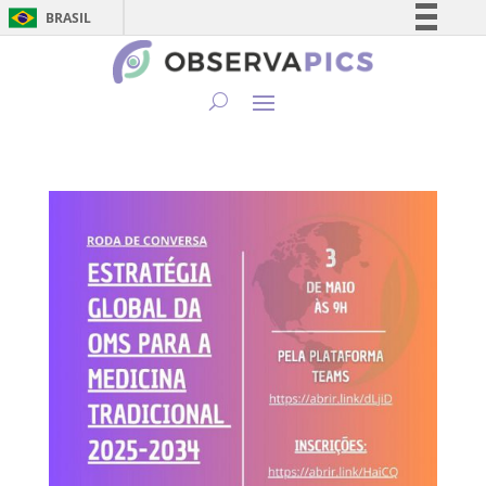
BRASIL
Simplifique!
Comunica BR
Participe
Acesso à informação
Legislação
Canais