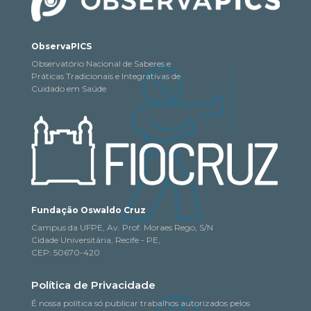
ObservaPICS
Observatório Nacional de Saberes e
Práticas Tradicionais e Integrativas de
Cuidado em Saúde
Fundação Oswaldo Cruz
Campus da UFPE, Av. Prof. Moraes Rego, S/N
Cidade Universitária, Recife - PE,
CEP: 50670-420
Política de Privacidade
É nossa política só publicar trabalhos autorizados pelos