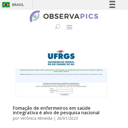
BRASIL
Simplifique!
Comunica BR
Participe
Acesso à informação
Legislação
Canais
Fomação de enfermeiros em saúde
integrativa é alvo de pesquisa nacional
por
Verônica Almeida
|
26/01/2023