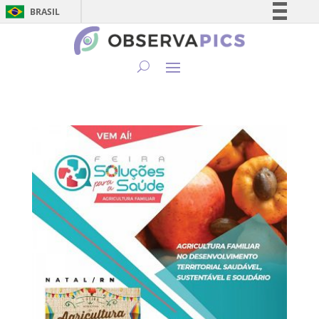
BRASIL
Simplifique!
Comunica BR
Participe
Acesso à informação
Legislação
Canais