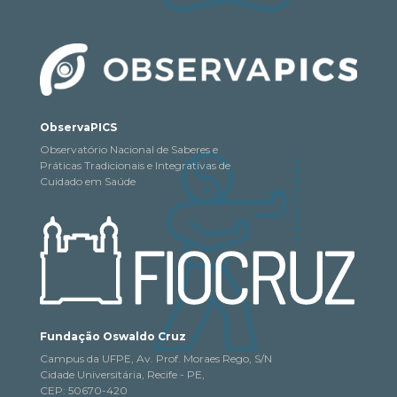
ObservaPICS
Observatório Nacional de Saberes e
Práticas Tradicionais e Integrativas de
Cuidado em Saúde
Fundação Oswaldo Cruz
Campus da UFPE, Av. Prof. Moraes Rego, S/N
Cidade Universitária, Recife - PE,
CEP: 50670-420