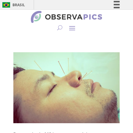
BRASIL
Simplifique!
Comunica BR
Participe
Acesso à informação
Legislação
Canais