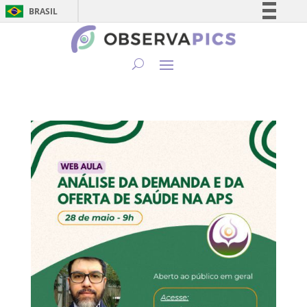
BRASIL
Simplifique!
Comunica BR
Participe
Acesso à informação
Legislação
Canais