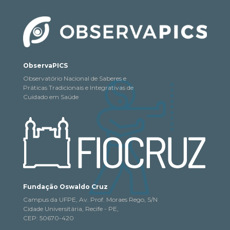
ObservaPICS
Observatório Nacional de Saberes e
Práticas Tradicionais e Integrativas de
Cuidado em Saúde
Fundação Oswaldo Cruz
Campus da UFPE, Av. Prof. Moraes Rego, S/N
Cidade Universitária, Recife - PE,
CEP: 50670-420