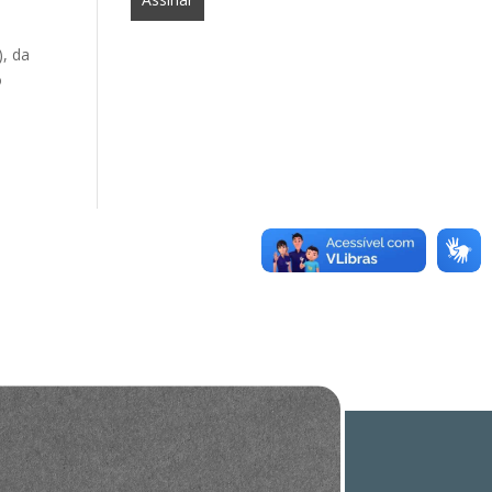
), da
o