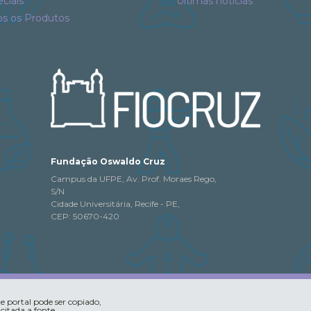
ciais
Últimas notícias
os os Produtos
Fundação Oswaldo Cruz
Campus da UFPE, Av. Prof. Moraes Rego,
S/N
Cidade Universitária, Recife - PE,
CEP: 50670-420
 portal pode ser copiado,
 citada a fonte.