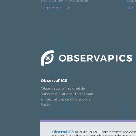
Política de Privacidade
Espe
Termo de Uso
Tod
ObservaPICS
Observatório Nacional de
Saberes e Práticas Tradicionais
e Integrativas de Cuidado em
Saúde
© 2018-2026. Todo o conteúdo deste
ObservaPICS
distribuído, exibido e reproduzido, desde que seja