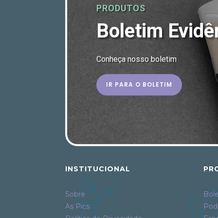
PRODUTOS
Boletim Evidê
Conheça nosso boletim
IR PARA O BOLETIM
INSTITUCIONAL
PR
Sobre
Bole
As Pics
Pod