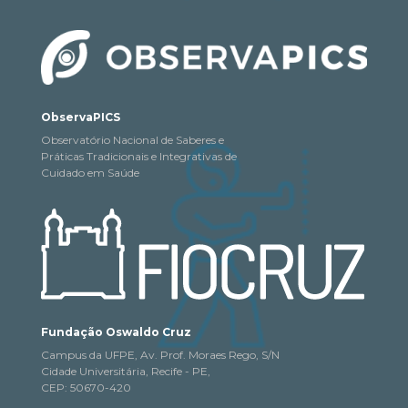
ObservaPICS
Observatório Nacional de Saberes e
Práticas Tradicionais e Integrativas de
Cuidado em Saúde
Fundação Oswaldo Cruz
Campus da UFPE, Av. Prof. Moraes Rego, S/N
Cidade Universitária, Recife - PE,
CEP: 50670-420